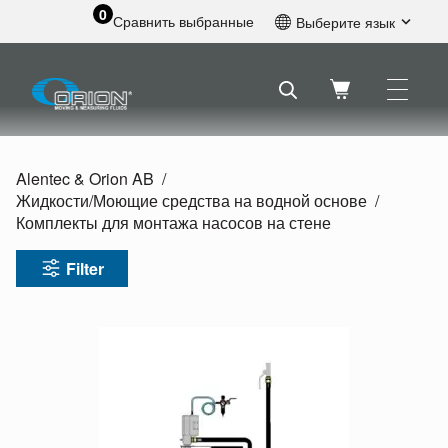
0
Сравнить выбранные
Выберите язык
Английский
Шведский
Французский
Голландский
Испанский
Alentec & Orion AB
Немецкий
Жидкости/
Моющие средства на водной основе
Русский
Комплекты для монтажа насосов на стене
Filter