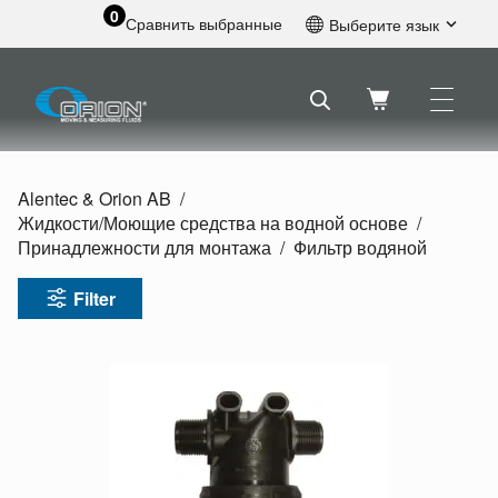
0
Сравнить выбранные
Выберите язык
Английский
Шведский
Французский
Голландский
Испанский
Alentec & Orion AB
Немецкий
Жидкости/
Моющие средства на водной основе
Русский
Принадлежности для монтажа
Фильтр водяной
Filter