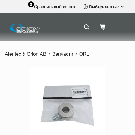
0
Сравнить выбранные
Выберите язык
Английский
Шведский
Французский
Голландский
Испанский
Alentec & Orion AB
Запчасти
ORL
Немецкий
Русский