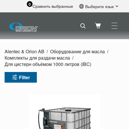
0
Сравнить выбранные
Выберите язык
Английский
Шведский
Французский
Голландский
Испанский
Alentec & Orion AB
Оборудование для масла
Немецкий
Комплекты для раздачи масла
Русский
Для цистерн объёмом 1000 литров (IBC)
Filter