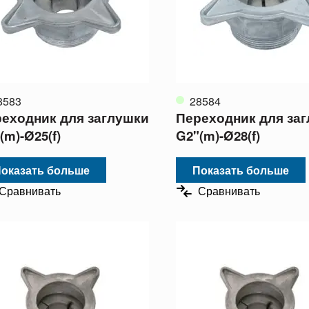
8583
28584
еходник для заглушки
Переходник для за
(m)-Ø25(f)
G2"(m)-Ø28(f)
оказать больше
Показать больше
Сравнивать
Сравнивать