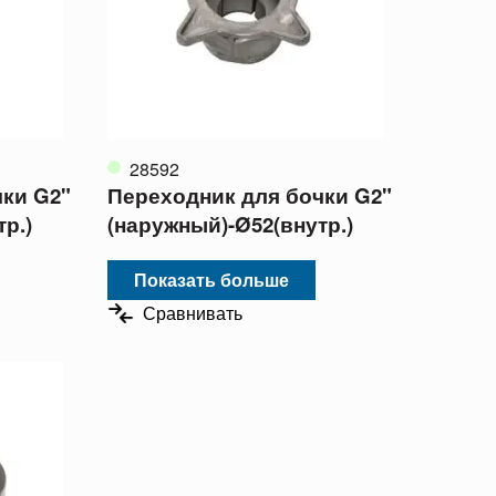
28592
чки G2"
Переходник для бочки G2"
р.)
(наружный)-Ø52(внутр.)
Показать больше
Сравнивать