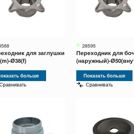
8588
28595
еходник для заглушки
Переходник для бо
(m)-Ø38(f)
(наружный)-Ø50(внут
оказать больше
Показать больше
Сравнивать
Сравнивать