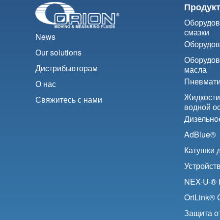
Продук
Оборудов
смазки
News
Оборудов
Our solutions
Оборудов
Дистрибьюторам
масла
Пневмати
О нас
Жидкости
Свяжитесь с нами
водной о
Дизельно
AdBlue®
Катушки 
Устройств
NEX·U·® F
OriLink®
Защита от