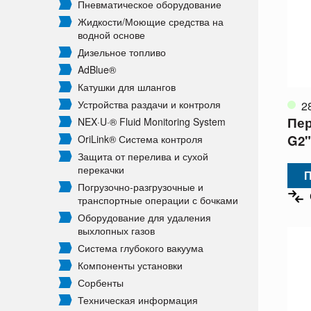
Пневматическое оборудование
Жидкости/
Моющие средства на
водной основе
Дизельное топливо
AdBlue®
Катушки для шлангов
Устройства раздачи и контроля
2
Пер
NEX·U·® Fluid Monitoring System
G2"
OriLink® Система контроля
Защита от перелива и сухой
перекачки
П
Погрузочно-разгрузочные и
транспортные операции с бочками
Оборудование для удаления
выхлопных газов
Система глубокого вакуума
Компоненты установки
Сорбенты
Техническая информация