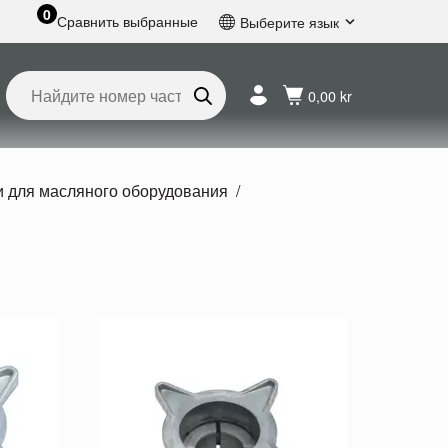
0
Сравнить выбранные
Выберите язык
Английский
Шведский
0,00 kr
Французский
Голландский
Испанский
Немецкий
 для масляного оборудования
Русский