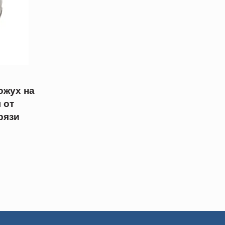
ожух на
 от
рязи