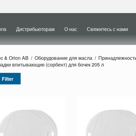
ons
Дистрибьюторам
О нас
Свяжитесь с нами
ec & Orion AB
Оборудование для масла
Принадлежности
адки впитывающие (сорбент) для бочек 205 л
Filter