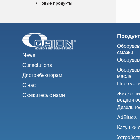
• Новые продукты
Продук
Оборудов
смазки
News
Оборудов
Our solutions
Оборудов
Дистрибьюторам
масла
Пневмати
О нас
Жидкости
Свяжитесь с нами
водной о
Дизельно
AdBlue®
Катушки 
Устройств