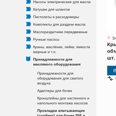
Насосы электрические для масла
Катушки для шлангов
Пистолеты и расходомеры
Комплекты для раздачи масла
Маслораздатчики передвижные
3
Ручные насосы
Кры
Краны, маслёнки, лейки, ёмкости
объ
мерные и т.п.
шт.
Принадлежности для
масляного оборудования
П
Принадлежности для
оборудования для сжатого
воздуха
Адаптеры для бочек
Кронштейны для настенного и
напольного монтажа насосов
Прокладки впитывающие
(сорбент) для бочек 205 л