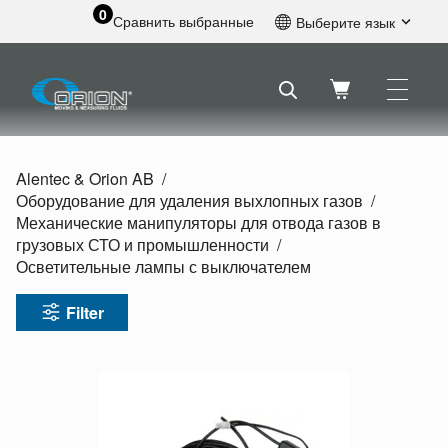
0
Сравнить выбранные
Выберите язык
Английский
Шведский
Французский
Голландский
Испанский
Alentec & Orion AB
Немецкий
Оборудование для удаления выхлопных газов
Русский
Механические манипуляторы для отвода газов в
грузовых СТО и промышленности
Осветительные лампы с выключателем
Filter