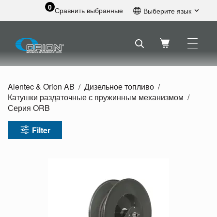
0
Сравнить выбранные
Выберите язык
Английский
Шведский
Французский
Голландский
Испанский
Alentec & Orion AB
Дизельное топливо
Немецкий
Катушки раздаточные с пружинным механизмом
Русский
Серия ORB
Filter