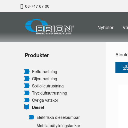
08-747 67 00
Nyheter
Vå
Produkter
Alent
Fettutrustning
Oljeutrustning
Spilloljeutrustning
Tryckluftsutrustning
Övriga vätskor
Diesel
Elektriska dieselpumpar
Mobila påfyllningstankar