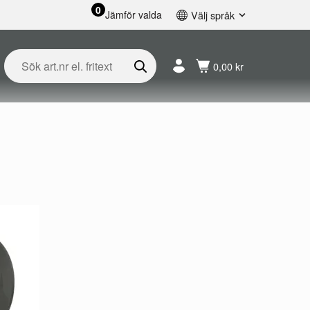
0
Jämför valda
Välj språk
English
Svenska
0,00 kr
Français
Nederlands
Español
Deutsch
Русский