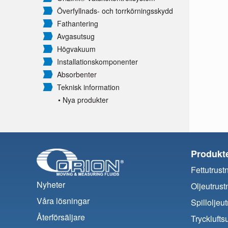
Överfyllnads- och torrkörningsskydd
Fathantering
Avgasutsug
Högvakuum
Installationskomponenter
Absorbenter
Teknisk information
• Nya produkter
Produkt
Fettutrust
Nyheter
Oljeutrust
Våra lösningar
Spilloljeu
Återförsäljare
Trycklufts