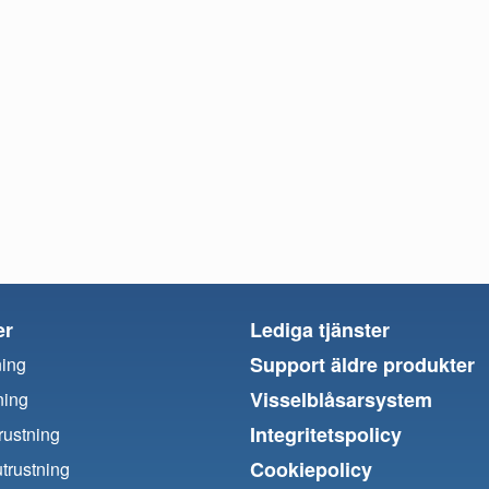
er
Lediga tjänster
Support äldre produkter
ning
Visselblåsarsystem
ning
Integritetspolicy
trustning
Cookiepolicy
utrustning