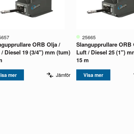
5657
25665
ngupprullare ORB Olja /
Slangupprullare ORB O
 / Diesel 19 (3/4") mm (tum)
Luft / Diesel 25 (1") 
m
15 m
isa mer
Jämför
Visa mer