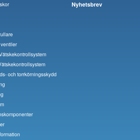
Nyhetsbrev
skor
ullare
ventiler
ätskekontrollsystem
Vätskekontrollsystem
ds- och torrkörningsskydd
ing
ug
um
ionskomponenter
er
formation