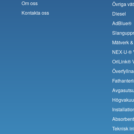
Om oss
Övriga vät
Kontakta oss
Diesel
AdBlue®
Slanguppr
Mätverk & 
NEX·U·® V
OriLink® 
Överfyllna
Fathanter
Avgasuts
Högvaku
Installat
Absorbent
Teknisk in