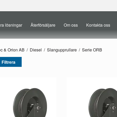
ra lösningar
Återförsäljare
Om oss
Kontakta oss
ec & Orion AB
Diesel
Slangupprullare
Serie ORB
Filtrera