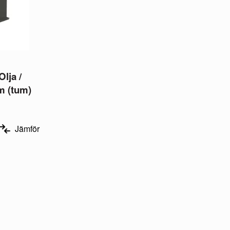
lja /
mm (tum)
Jämför