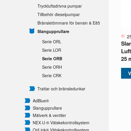
Tryckluftsdrivna pumpar
Tillbehör dieselpumpar
Bränsletömmare för bensin & E85
Slangupprullare
2
Serie ORL
Sla
Luft
Serie LOR
25 
Serie ORB
Serie ORH
V
Serie CRK
Trattar och bränsledunkar
AdBlue®
Slangupprullare
Mätverk & ventiler
NEX·U·® Vätskekontrollsystem
OriLink® Vätskekontrollsystem