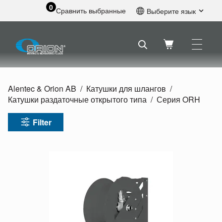
0
Сравнить выбранные
Выберите язык
Английский
Шведский
Французский
Голландский
Испанский
Alentec & Orion AB
Катушки для шлангов
Немецкий
Катушки раздаточные открытого типа
Серия ORH
Русский
Filter