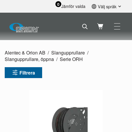
0
Jämför valda
Välj språk
English
Svenska
Français
Nederlands
Español
Alentec & Orion AB
Slangupprullare
Deutsch
Slangupprullare, öppna
Serie ORH
Русский
Filtrera