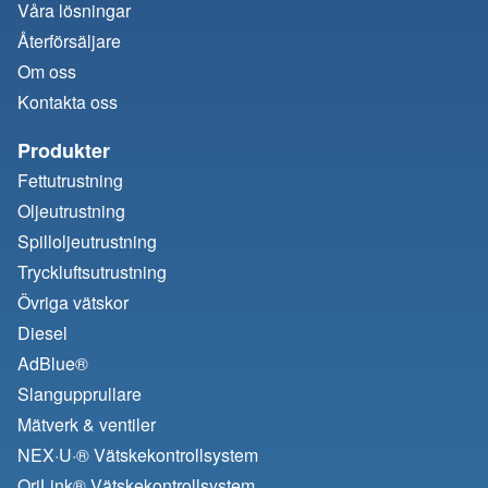
Våra lösningar
Återförsäljare
Om oss
Kontakta oss
Produkter
Fettutrustning
Oljeutrustning
Spilloljeutrustning
Tryckluftsutrustning
Övriga vätskor
Diesel
AdBlue®
Slangupprullare
Mätverk & ventiler
NEX·U·® Vätskekontrollsystem
OriLink® Vätskekontrollsystem