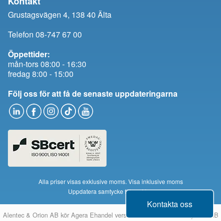
Kontakt
Grustagsvägen 4, 138 40 Älta
Telefon 08-747 67 00
Öppettider:
mån-tors 08:00 - 16:30
fredag 8:00 - 15:00
Följ oss för att få de senaste uppdateringarna
Alla priser visas exklusive moms.
Visa inklusive moms
Uppdatera samtycke till cookies
Kontakta oss
Alentec & Orion AB kör
Agera Ehandel
version 14 från
Montania System AB