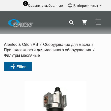
0
Сравнить выбранные
Выберите язык
Английский
Шведский
Французский
Голландский
Испанский
Alentec & Orion AB
Оборудование для масла
Немецкий
Принадлежности для масляного оборудования
Русский
Фильтры масляные
Filter