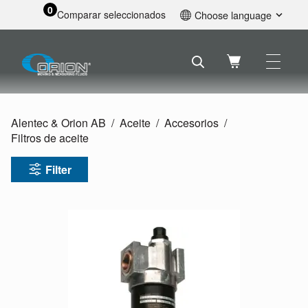
0
Comparar seleccionados
Choose language
English
Svenska
Français
Nederlands
Español
Alentec & Orion AB
Aceite
Accesorios
Deutsch
Filtros de aceite
Русский
Filter