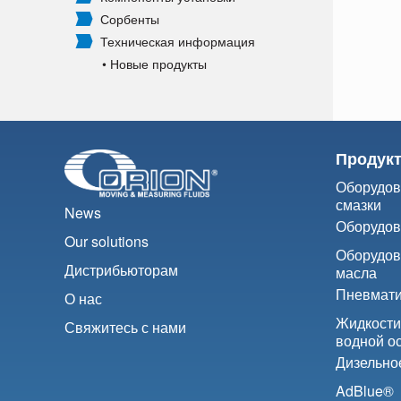
Сорбенты
Техническая информация
• Новые продукты
Продук
Оборудов
смазки
News
Оборудов
Our solutions
Оборудов
Дистрибьюторам
масла
Пневмати
О нас
Жидкости
Свяжитесь с нами
водной о
Дизельно
AdBlue®