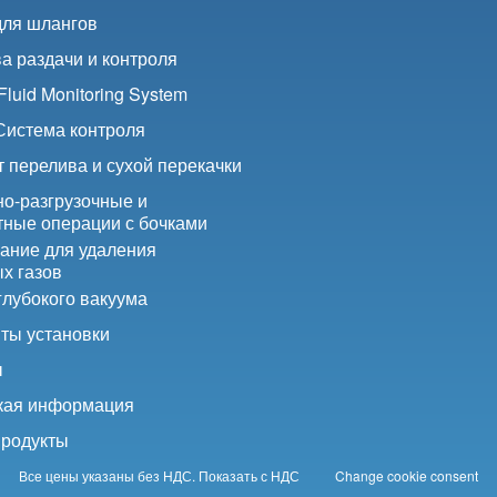
для шлангов
а раздачи и контроля
luid Monitoring System
 Система контроля
 перелива и сухой перекачки
но-разгрузочные и
тные операции с бочками
ание для удаления
х газов
глубокого вакуума
ты установки
ы
кая информация
продукты
Все цены указаны без НДС.
Показать с НДС
Change cookie consent