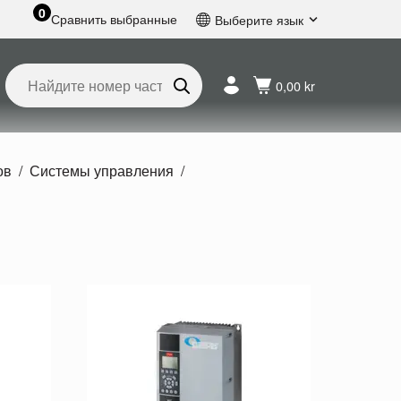
0
Сравнить выбранные
Выберите язык
Английский
Шведский
0,00 kr
Французский
Голландский
Испанский
Немецкий
ов
Системы управления
Русский