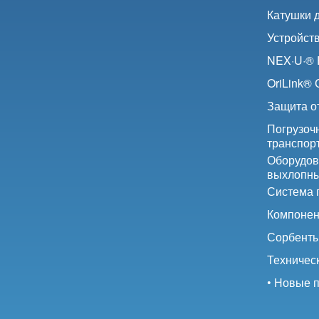
Катушки 
Устройств
NEX·U·® F
OriLink®
Защита от
Погрузоч
транспор
Оборудов
выхлопны
Система 
Компонен
Сорбент
Техничес
• Новые 