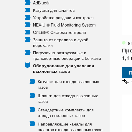
AdBlue®
Катушки для шлангов
Устройства раздачи и контроля
NEX·U·® Fluid Monitoring System
OriLink® Система контроля
Защита от перелива и сухой
8
перекачки
Пре
Погрузочно-разгрузочные и
1,1
транспортные операции с бочками
Оборудование для удаления
выхлопных газов
П
Катушки для отвода выхлопных
газов
Шланги для отвода выхлопных
газов
Стандартные комплекты для
отвода выхлопных газов
Направляющие каналы для
шлангов отвода выхлопных газов