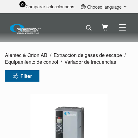
0
Comparar seleccionados
Choose language
English
Svenska
Français
Nederlands
Español
Alentec & Orion AB
Extracción de gases de escape
Deutsch
Equipamiento de control
Variador de frecuencias
Русский
Filter