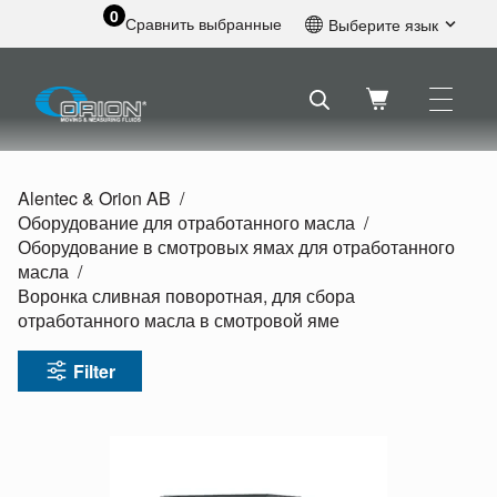
0
Сравнить выбранные
Выберите язык
Английский
Шведский
Французский
Голландский
Испанский
Alentec & Orion AB
Немецкий
Оборудование для отработанного масла
Русский
Оборудование в смотровых ямах для отработанного
масла
Воронка сливная поворотная, для сбора
отработанного масла в смотровой яме
Filter