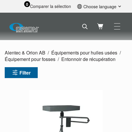
0
Comparer la sélection
Choose language
English
Svenska
Français
Nederlands
Español
Alentec & Orion AB
Équipements pour huiles usées
Deutsch
Équipement pour fosses
Entonnoir de récupération
Русский
Filter