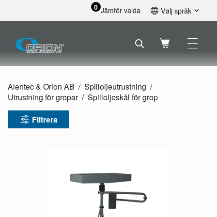
0
Jämför valda
Välj språk
English
Svenska
Français
Nederlands
Español
Alentec & Orion AB
Spilloljeutrustning
Deutsch
Utrustning för gropar
Spilloljeskål för grop
Русский
Filtrera