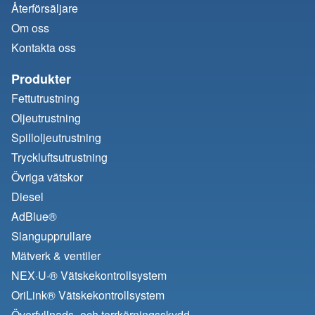
Återförsäljare
Om oss
Kontakta oss
Produkter
Fettutrustning
Oljeutrustning
Spilloljeutrustning
Tryckluftsutrustning
Övriga vätskor
Diesel
AdBlue®
Slangupprullare
Mätverk & ventiler
NEX·U·® Vätskekontrollsystem
OriLink® Vätskekontrollsystem
Överfyllnads- och torrkörningsskydd