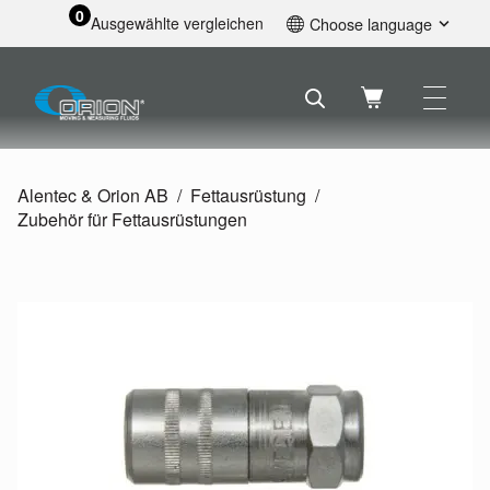
0
Ausgewählte vergleichen
Choose language
English
Svenska
Français
Nederlands
Español
Alentec & Orion AB
Fettausrüstung
Deutsch
Zubehör für Fettausrüstungen
Русский