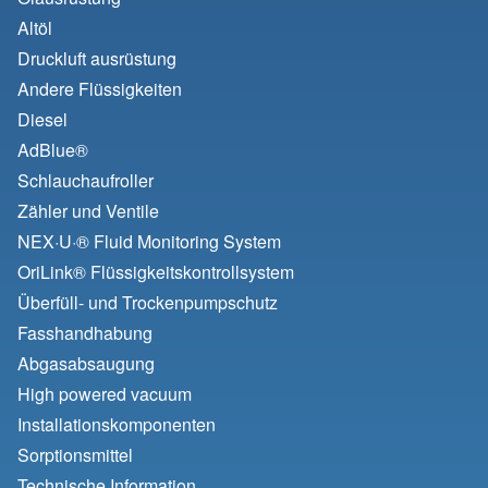
Altöl
Druckluft ausrüstung
Andere Flüssigkeiten
Diesel
AdBlue®
Schlauchaufroller
Zähler und Ventile
NEX·U·® Fluid Monitoring System
OriLink® Flüssigkeitskontrollsystem
Überfüll- und Trockenpumpschutz
Fasshandhabung
Abgasabsaugung
High powered vacuum
Installationskomponenten
Sorptionsmittel
Technische Information