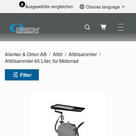
0
Ausgewählte vergleichen
Choose language
English
Svenska
Français
Nederlands
Español
Alentec & Orion AB
Altöl
Altölsammler
Deutsch
Altölsammler 65 Liter, für Motorrad
Русский
Filter