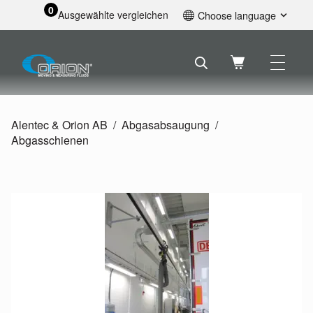
0
Ausgewählte vergleichen
Choose language
English
Svenska
Français
Nederlands
Español
Alentec & Orion AB
Abgasabsaugung
Deutsch
Abgasschienen
Русский