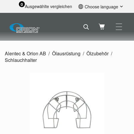
0
Ausgewählte vergleichen
Choose language
English
Svenska
Français
Nederlands
Español
Alentec & Orion AB
Ölausrüstung
Ölzubehör
Deutsch
Schlauchhalter
Русский