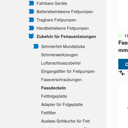
Fahrbare Geräte
Batteriebetriebene Fettpumpen
Tragbare Fettpumpen
Handbetriebene Fettpumpen
1
Zubehör für Fettausrüstungen
Fas
Schmierfett-Mundstücke
mm
Schmierwerkzeugen
Luftanschlusszubehör
O
Eingangsfilter für Fettpumpen
Fassverschraubungen
Fassdeckeln
Fettfolgeplatte
Adapter für Folgeplatte
Fettfilter
Auslass-Schläuche für Fett