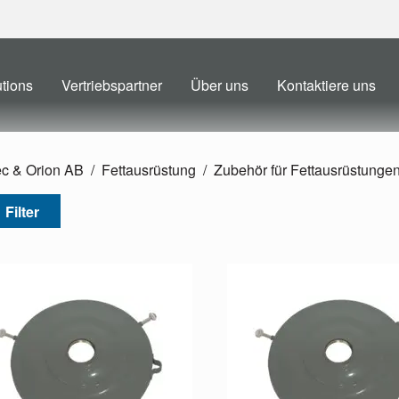
utions
Vertriebspartner
Über uns
Kontaktiere uns
ec & Orion AB
Fettausrüstung
Zubehör für Fettausrüstunge
Filter