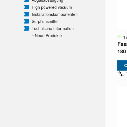
Abgasabsaugung
High powered vacuum
Installationskomponenten
Sorptionsmittel
Technische Information
• Neue Produkte
1
Fas
180
O