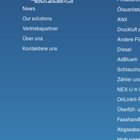
News
Ölausrüst
Our solutions
Altöl
Vertriebspartner
Druckluft 
Über uns
Andere Fl
Kontaktiere uns
Diesel
AdBlue®
Schlaucha
Zähler und
NEX·U·® F
OriLink® F
Überfüll-
Fasshand
Abgasabs
High pow