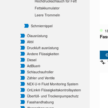
Hochdruckschlauch für Fett
Fettakkumulator
Leere Trommeln
Schmiernippel
1
Fas
Ölausrüstung
Altöl
Druckluft ausrüstung
Andere Flüssigkeiten
O
Diesel
AdBlue®
Schlauchaufroller
Zähler und Ventile
NEX·U·® Fluid Monitoring System
OriLink® Flüssigkeitskontrollsystem
Überfüll- und Trockenpumpschutz
Fasshandhabung