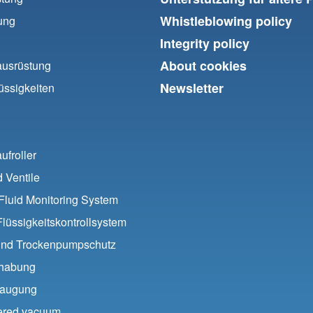
Whistleblowing policy
ung
Integrity policy
About cookies
ausrüstung
Newsletter
üssigkeiten
ufroller
 Ventile
luid Monitoring System
lüssigkeitskontrollsystem
 und Trockenpumpschutz
habung
augung
ered vacuum