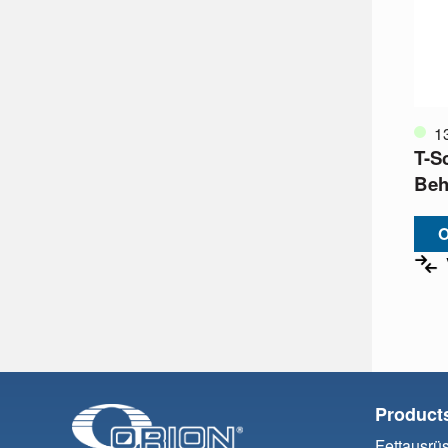
1
T-S
Beh
O
Product
Fettausrü