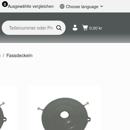
0
Ausgewählte vergleichen
Choose language
English
Svenska
0,00 kr
Français
Nederlands
Español
Deutsch
n
Fassdeckeln
Русский