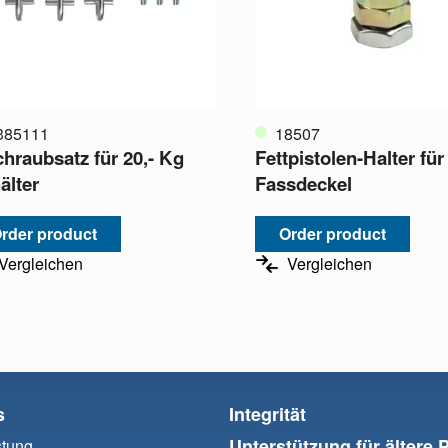
385111
18507
chraubsatz für 20,- Kg
Fettpistolen-Halter für
älter
Fassdeckel
rder product
Order product
Vergleichen
Vergleichen
s
Integrität
Unterstützung für ältere 
stung