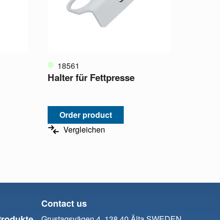
18561
Halter für Fettpresse
Order product
Vergleichen
Contact us
Produkte
Grustagsvägen 4, 138 40 Älta SWEDEN