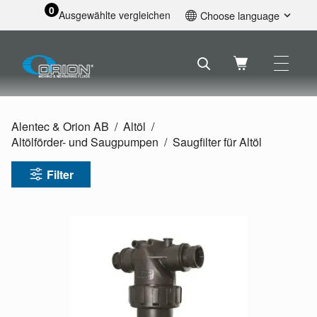
0
Ausgewählte vergleichen
Choose language
English
Svenska
Français
Nederlands
Español
Alentec & Orion AB
Altöl
Deutsch
Altölförder- und Saugpumpen
Saugfilter für Altöl
Русский
Filter