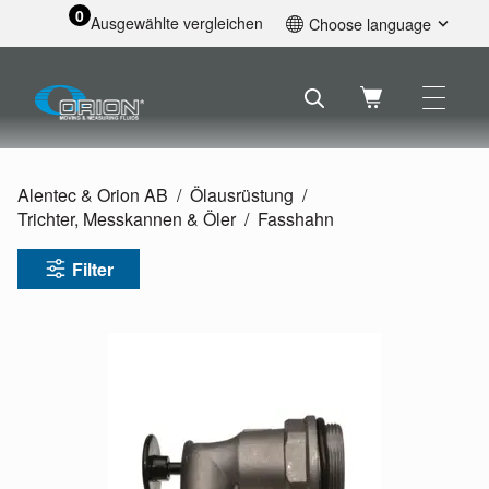
0
Ausgewählte vergleichen
Choose language
English
Svenska
Français
Nederlands
Español
Alentec & Orion AB
Ölausrüstung
Deutsch
Trichter, Messkannen & Öler
Fasshahn
Русский
Filter