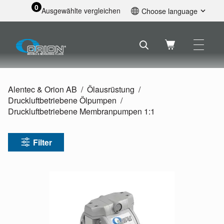
0
Ausgewählte vergleichen
Choose language
English
Svenska
Français
Nederlands
Español
Alentec & Orion AB
Ölausrüstung
Deutsch
Druckluftbetriebene Ölpumpen
Русский
Druckluftbetriebene Membranpumpen 1:1
Filter