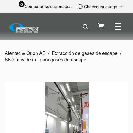
0
Comparar seleccionados
Choose language
English
Svenska
Français
Nederlands
Español
Alentec & Orion AB
Extracción de gases de escape
Deutsch
Sistemas de raíl para gases de escape
Русский