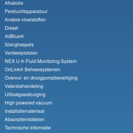
Afvalolie
Persluchtapparatuur
Andere vloeistoffen
Diesel
AdBlue®
Slanghaspels
Verdeelpistolen
NEX·U·® Fluid Monitoring System
OriLink® Beheersystemen
Overvul- en droogpompbeveiliging
Vatenbehandeling
Uitlaatgasafzuiging
High powered vacuum
Installatiemateriaal
Absorptiemiddelen
Technische informatie