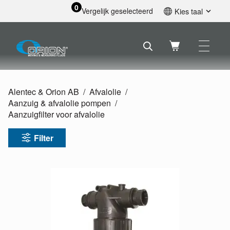
0
Vergelijk geselecteerd
Kies taal
English
Svenska
Français
Nederlands
Español
Alentec & Orion AB
Afvalolie
Deutsch
Aanzuig & afvalolie pompen
Русский
Aanzuigfilter voor afvalolie
Filter