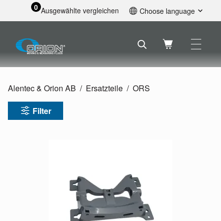
0
Ausgewählte vergleichen
Choose language
English
Svenska
Français
Nederlands
Español
Alentec & Orion AB
Ersatzteile
ORS
Deutsch
Русский
Filter