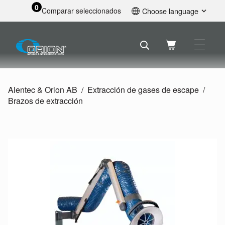
0
Comparar seleccionados
Choose language
English
Svenska
Français
Nederlands
Español
Alentec & Orion AB
Extracción de gases de escape
Deutsch
Brazos de extracción
Русский