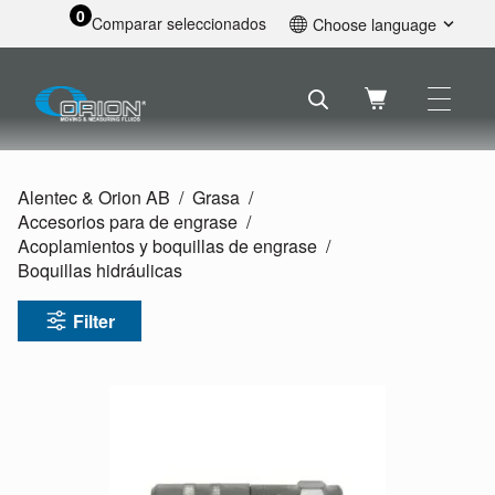
0
Comparar seleccionados
Choose language
English
Svenska
Français
Nederlands
Español
Alentec & Orion AB
Grasa
Deutsch
Accesorios para de engrase
Русский
Acoplamientos y boquillas de engrase
Boquillas hidráulicas
Filter