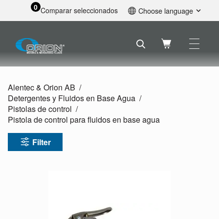
0
Comparar seleccionados
Choose language
English
Svenska
Français
Nederlands
Español
Alentec & Orion AB
Deutsch
Detergentes y Fluidos en Base Agua
Русский
Pistolas de control
Pistola de control para fluidos en base agua
Filter