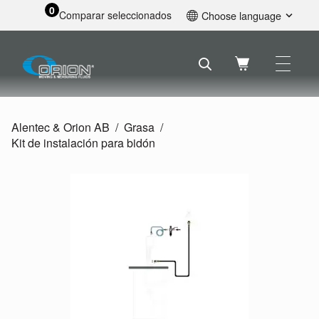
0
Comparar seleccionados
Choose language
English
Svenska
Français
Nederlands
Español
Alentec & Orion AB
Grasa
Deutsch
Kit de instalación para bidón
Русский