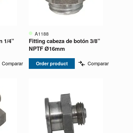
A1188
n 1/4”
Fitting cabeza de botón 3/8”
NPTF Ø16mm
Comparar
Order product
Comparar