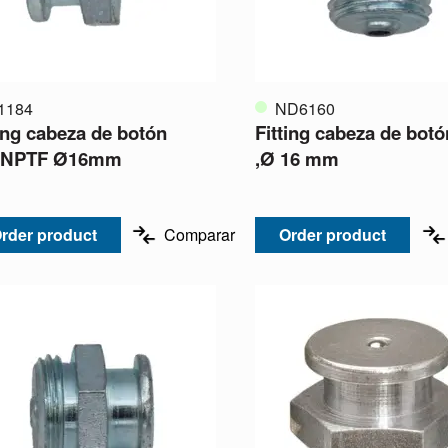
1184
ND6160
ting cabeza de botón
Fitting cabeza de botó
”NPTF Ø16mm
,Ø 16 mm
rder product
Comparar
Order product