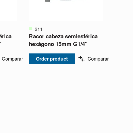
211
érica
Racor cabeza semiesférica
"
hexágono 15mm G1/4"
Comparar
Order product
Comparar