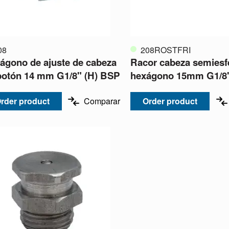
08
208ROSTFRI
ágono de ajuste de cabeza
Racor cabeza semiesf
botón 14 mm G1/8" (H) BSP
hexágono 15mm G1/8
rder product
Comparar
Order product