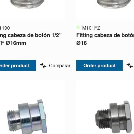
1190
M101FZ
ting cabeza de botón 1/2”
Fitting cabeza de bot
TF Ø16mm
Ø16
rder product
Comparar
Order product