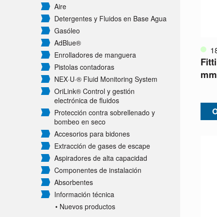
Aire
Detergentes y Fluidos en Base Agua
Gasóleo
AdBlue®
1
Enrolladores de manguera
Fit
Pistolas contadoras
mm 
NEX·U·® Fluid Monitoring System
OriLink® Control y gestión
electrónica de fluidos
O
Protección contra sobrellenado y
bombeo en seco
Accesorios para bidones
Extracción de gases de escape
Aspiradores de alta capacidad
Componentes de instalación
Absorbentes
Información técnica
• Nuevos productos