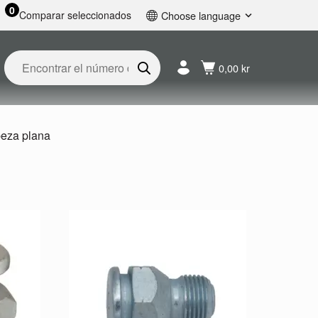
0
Comparar seleccionados
Choose language
English
Svenska
0,00 kr
Français
Nederlands
Español
Deutsch
eza plana
Русский