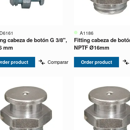
D6161
A1186
ting cabeza de botón G 3/8",
Fitting cabeza de botó
6 mm
NPTF Ø16mm
rder product
Comparar
Order product