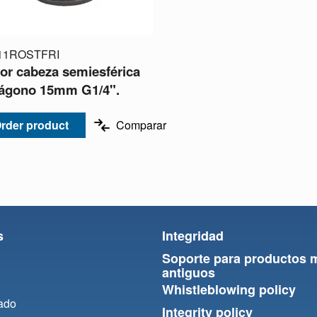
11ROSTFRI
or cabeza semiesférica
ágono 15mm G1/4".
rder product
Comparar
s
Integridad
Soporte para productos 
antiguos
Whistleblowing policy
ado
Integrity policy