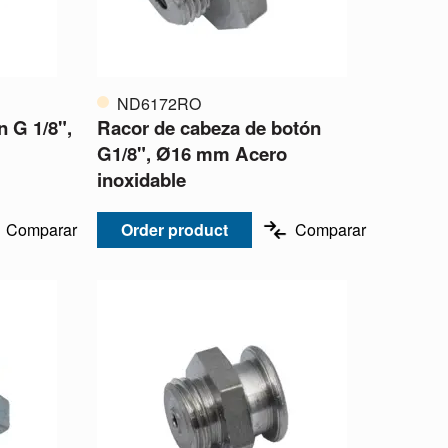
ND6172RO
n G 1/8",
Racor de cabeza de botón
G1/8", Ø16 mm Acero
inoxidable
Comparar
Order product
Comparar