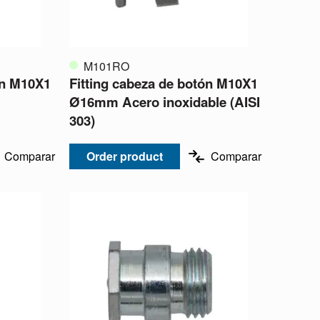
M101RO
ón M10X1
Fitting cabeza de botón M10X1
Ø16mm Acero inoxidable (AISI
303)
Comparar
Order product
Comparar