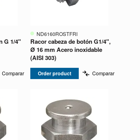
ND6160ROSTFRI
n G 1/4"
Racor cabeza de botón G1/4",
Ø 16 mm Acero inoxidable
(AISI 303)
Comparar
Order product
Comparar