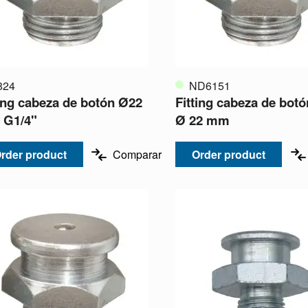
824
ND6151
ting cabeza de botón Ø22
Fitting cabeza de botó
G1/4"
Ø 22 mm
rder product
Comparar
Order product