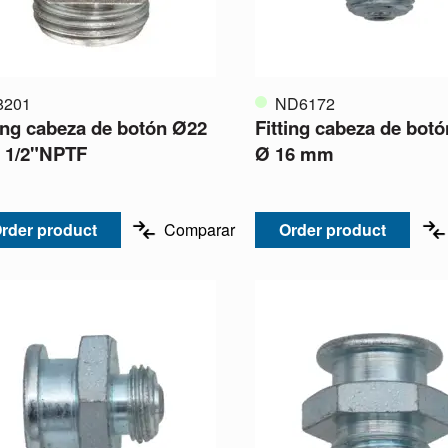
8201
ND6172
ting cabeza de botón Ø22
Fitting cabeza de botó
1/2"NPTF
Ø 16 mm
rder product
Comparar
Order product