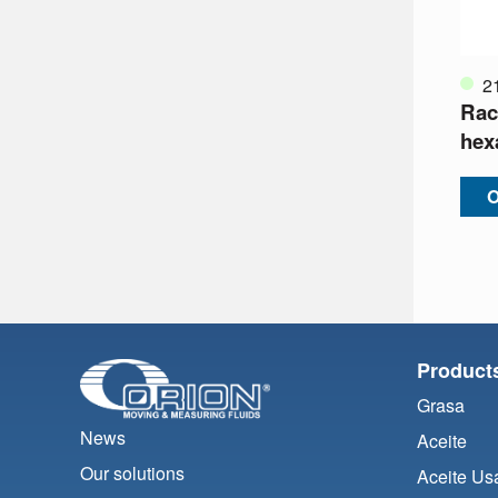
2
Rac
hex
O
Product
Grasa
News
Aceite
Our solutions
Aceite Us