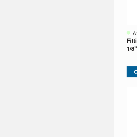
A
Fit
1/8
O