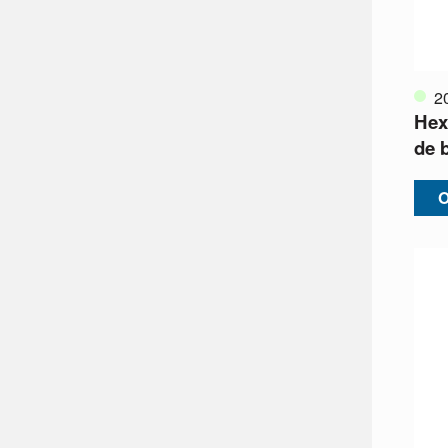
2
Hex
de 
O