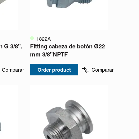
1822A
n G 3/8",
Fitting cabeza de botón Ø22
mm 3/8"NPTF
Comparar
Order product
Comparar