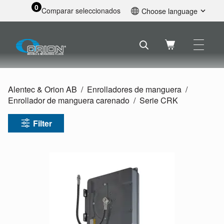
0
Comparar seleccionados
Choose language
English
Svenska
Français
Nederlands
Español
Alentec & Orion AB
Enrolladores de manguera
Deutsch
Enrollador de manguera carenado
Serie CRK
Русский
Filter