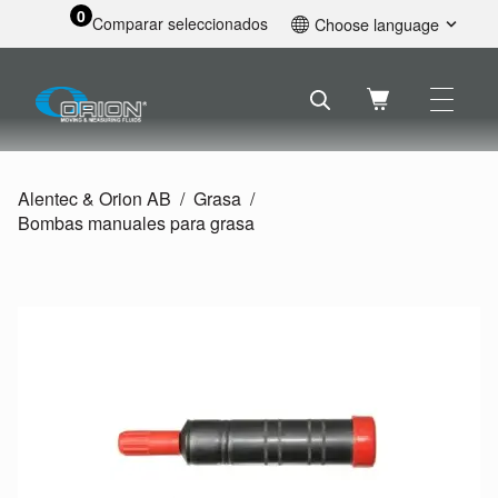
0
Comparar seleccionados
Choose language
English
Svenska
Français
Nederlands
Español
Alentec & Orion AB
Grasa
Deutsch
Bombas manuales para grasa
Русский