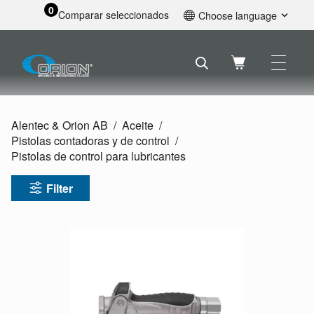
0
Comparar seleccionados
Choose language
English
Svenska
Français
Nederlands
Español
Alentec & Orion AB
Aceite
Deutsch
Pistolas contadoras y de control
Русский
Pistolas de control para lubricantes
Filter