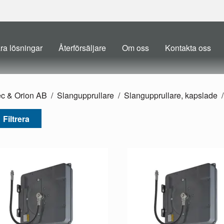
ra lösningar
Återförsäljare
Om oss
Kontakta oss
ec & Orion AB
Slangupprullare
Slangupprullare, kapslade
Filtrera