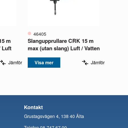
46405
15 m
Slangupprullare CRK 15 m
 Luft
max (utan slang) Luft / Vatten
Jämför
Visa mer
Jämför
Kontakt
Grustagsvägen 4, 138 40 Älta
Telefon 08-747 67 00