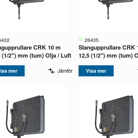
6432
26435
ngupprullare CRK 10 m
Slangupprullare CRK 
 (1/2") mm (tum) Olja / Luft
12,5 (1/2") mm (tum) Ol
isa mer
Jämför
Visa mer