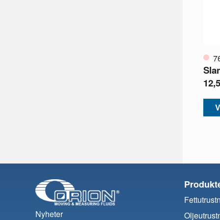
7
Sla
12,
V
Produkt
Fettutrust
Nyheter
Oljeutrust