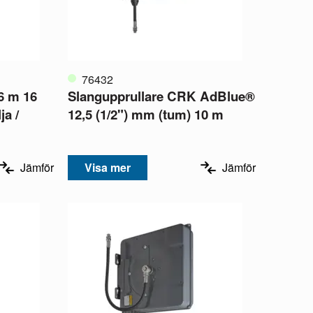
76432
6 m 16
Slangupprullare CRK AdBlue®
ja /
12,5 (1/2") mm (tum) 10 m
Jämför
Visa mer
Jämför