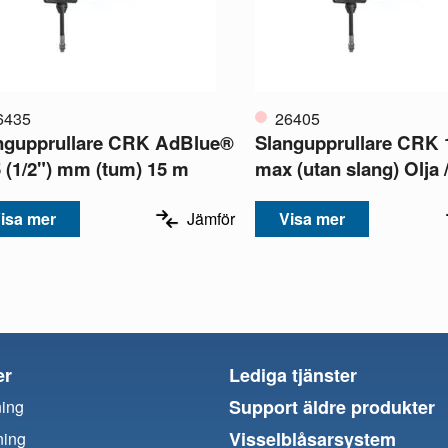
6435
26405
ngupprullare CRK AdBlue®
Slangupprullare CRK 
5 (1/2") mm (tum) 15 m
max (utan slang) Olja /
isa mer
Jämför
Visa mer
er
Lediga tjänster
Support äldre produkter
ning
Visselblåsarsystem
ning