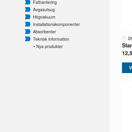
Fathantering
Avgasutsug
Högvakuum
Installationskomponenter
Absorbenter
2
Teknisk information
Sla
• Nya produkter
12,5
V