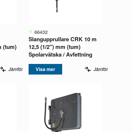
66432
Slangupprullare CRK 10 m
m (tum)
12,5 (1/2") mm (tum)
Spolarvätska / Avfettning
Jämför
Visa mer
Jämför