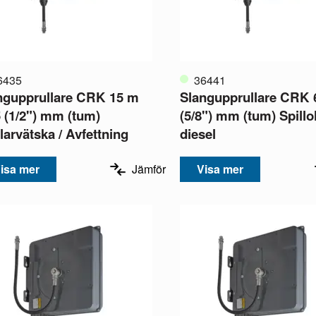
6435
36441
ngupprullare CRK 15 m
Slangupprullare CRK 
5 (1/2") mm (tum)
(5/8") mm (tum) Spillol
larvätska / Avfettning
diesel
isa mer
Jämför
Visa mer