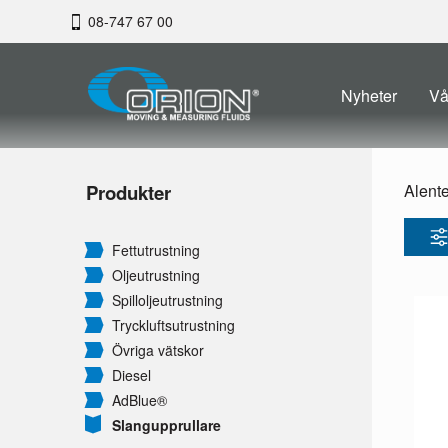
08-747 67 00
Nyheter
Vå
Produkter
Alent
Fettutrustning
Oljeutrustning
Spilloljeutrustning
Tryckluftsutrustning
Övriga vätskor
Diesel
AdBlue®
Slangupprullare