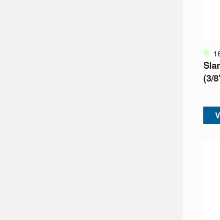
1
Sla
(3/
V