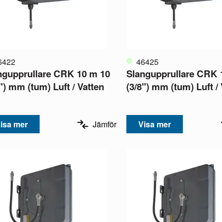
6422
46425
ngupprullare CRK 10 m 10
Slangupprullare CRK 
") mm (tum) Luft / Vatten
(3/8") mm (tum) Luft /
isa mer
Jämför
Visa mer