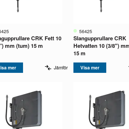
6425
56425
ngupprullare CRK Fett 10
Slangupprullare CRK
8") mm (tum) 15 m
Hetvatten 10 (3/8") m
15 m
isa mer
Jämför
Visa mer