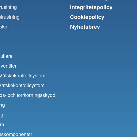
Integritetspolicy
trustning
Cookiepolicy
utrustning
Nyhetsbrev
skor
ullare
ventiler
ätskekontrollsystem
Vätskekontrollsystem
ds- och torrkörningsskydd
ing
ug
um
ionskomponenter