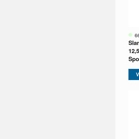
6
Sla
12,
Spo
V