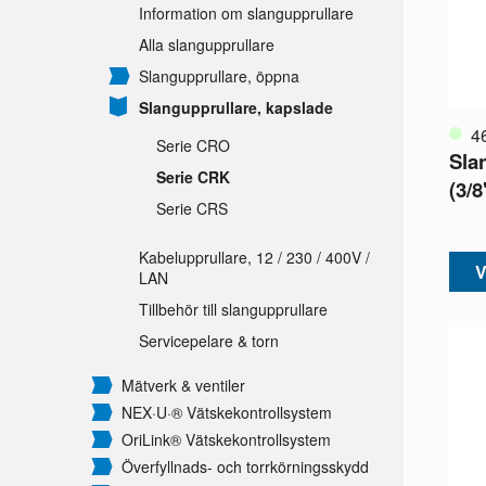
Information om slangupprullare
Alla slangupprullare
Slangupprullare, öppna
Slangupprullare, kapslade
4
Serie CRO
Sla
Serie CRK
(3/8
Serie CRS
Kabelupprullare, 12 /
230 /
400V /
V
LAN
Tillbehör till slangupprullare
Servicepelare & torn
Mätverk & ventiler
NEX·U·® Vätskekontrollsystem
OriLink® Vätskekontrollsystem
Överfyllnads- och torrkörningsskydd