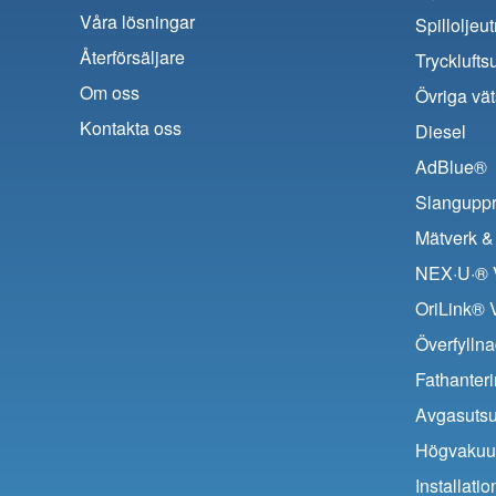
Våra lösningar
Spilloljeu
Återförsäljare
Trycklufts
Om oss
Övriga vät
Kontakta oss
Diesel
AdBlue®
Slanguppr
Mätverk & 
NEX·U·® V
OriLink® 
Överfyllna
Fathanter
Avgasuts
Högvaku
Installat