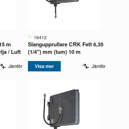
16412
15 m
Slangupprullare CRK Fett 6,35
ja / Luft
(1/4") mm (tum) 10 m
Jämför
Visa mer
Jämför