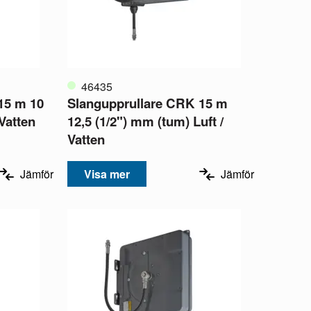
46435
15 m 10
Slangupprullare CRK 15 m
 Vatten
12,5 (1/2") mm (tum) Luft /
Vatten
Jämför
Visa mer
Jämför