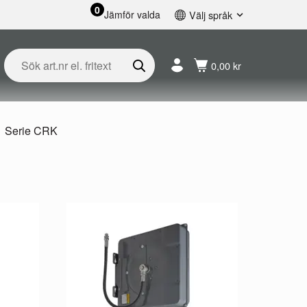
0
Jämför valda
Välj språk
English
Svenska
0,00 kr
Français
Nederlands
Español
Deutsch
Serie CRK
Русский