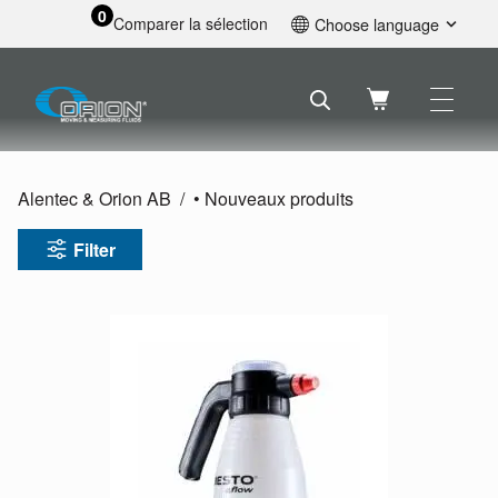
0
Comparer la sélection
Choose language
English
Svenska
Français
Nederlands
Español
Alentec & Orion AB
• Nouveaux produits
Deutsch
Русский
Filter