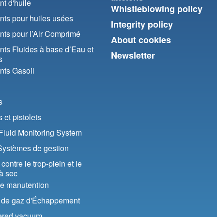
t d'huile
Whistleblowing policy
ts pour huiles usées
Integrity policy
ts pour l’Air Comprimé
About cookies
ts Fluides à base d’Eau et
Newsletter
s
ts Gasoil
s
et pistolets
luid Monitoring System
Systèmes de gestion
contre le trop-plein et le
à sec
de manutention
n de gaz d'Échappement
ered vacuum