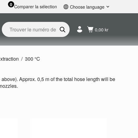
0
Comparer la sélection
Choose language
English
Svenska
0,00 kr
Français
Nederlands
Español
Deutsch
xtraction
300 °C
Русский
above). Approx. 0,5 m of the total hose length will be
 nozzles.