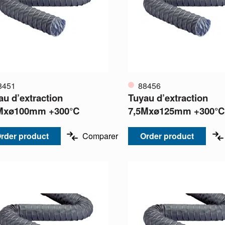
8451
88456
au d’extraction
Tuyau d’extraction
Mxø100mm +300°C
7,5Mxø125mm +300°
rder product
Comparer
Order product