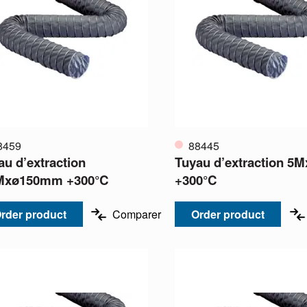
8459
88445
au d’extraction
Tuyau d’extraction 
Mxø150mm +300°C
+300°C
rder product
Comparer
Order product