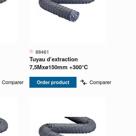
88461
Tuyau d’extraction
C
7,5Mxø150mm +300°C
Comparer
Order product
Comparer