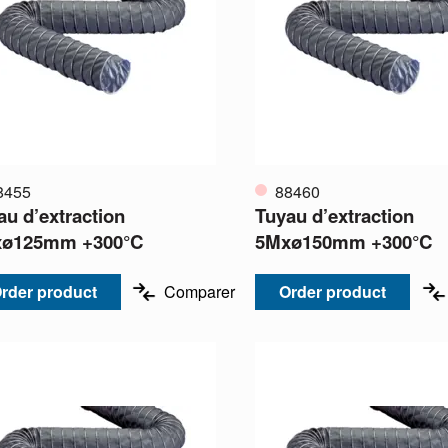
8455
88460
au d’extraction
Tuyau d’extraction
ø125mm +300°C
5Mxø150mm +300°C
rder product
Comparer
Order product