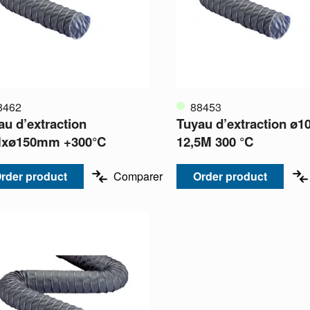
8462
88453
au d’extraction
Tuyau d’extraction ø
xø150mm +300°C
12,5M 300 °C
rder product
Comparer
Order product