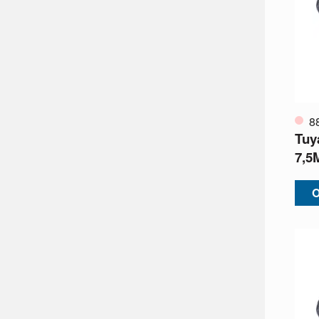
8
Tuy
7,5
O