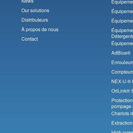
News
Équipemen
Our solutions
Équipemen
Distributeurs
Équipemen
À propos de nous
Équipemen
Détergent
Contact
Équipemen
AdBlue®
Enrouleur
Compteurs 
NEX·U·® F
OriLink® 
Protection 
pompage 
Chariots 
Extractio
High pow