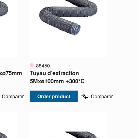
88450
5Mxø75mm
Tuyau d’extraction
5Mxø100mm +300°C
Comparer
Order product
Comparer