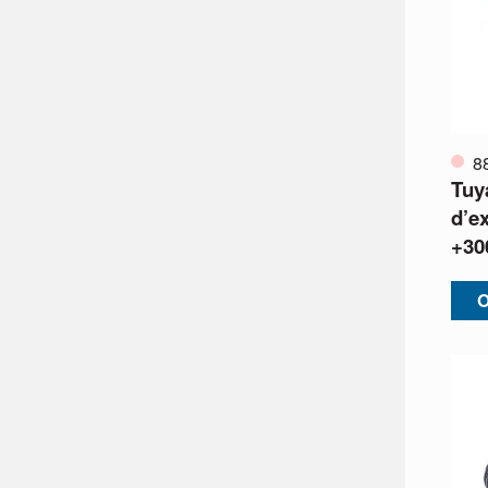
8
Tuy
d’e
+30
O