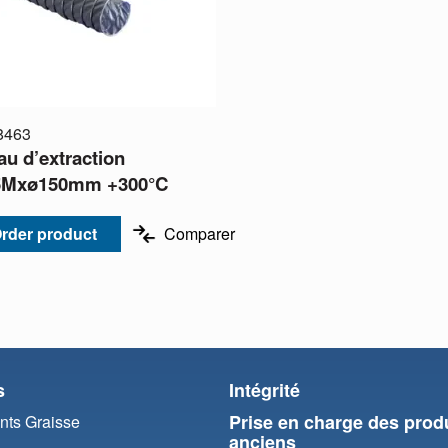
8463
au d’extraction
5Mxø150mm +300°C
rder product
Comparer
s
Intégrité
Prise en charge des prod
ts Graisse
anciens