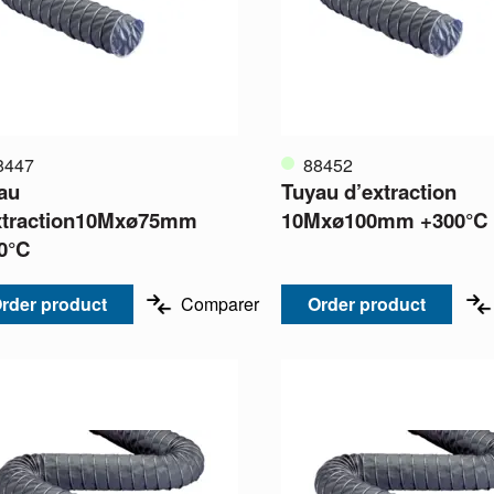
8447
88452
au
Tuyau d’extraction
xtraction10Mxø75mm
10Mxø100mm +300°C
0°C
rder product
Comparer
Order product