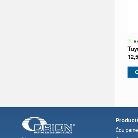
8
Tuy
12,
O
Product
Équipemen