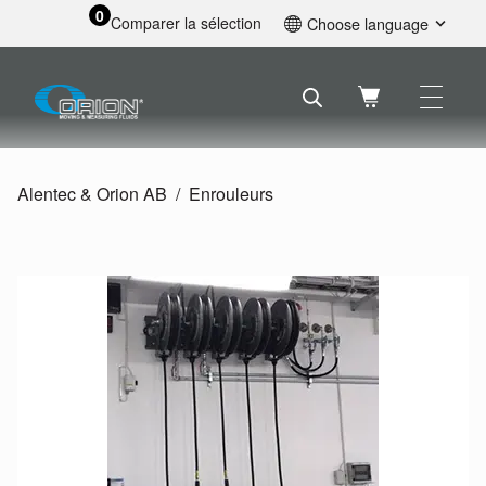
0
Comparer la sélection
Choose language
English
Svenska
Français
Nederlands
Español
Alentec & Orion AB
Enrouleurs
Deutsch
Русский