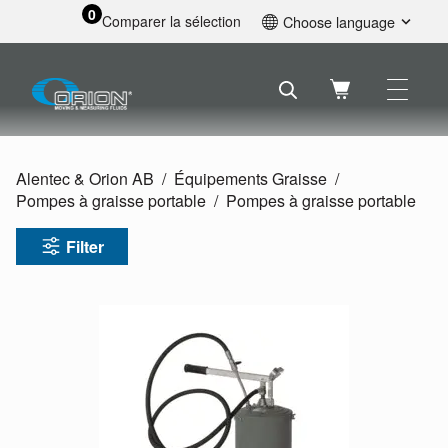
0
Comparer la sélection
Choose language
English
Svenska
Français
Nederlands
Español
Alentec & Orion AB
Équipements Graisse
Deutsch
Pompes à graisse portable
Pompes à graisse portable
Русский
Filter