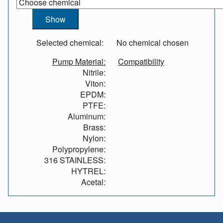
Selected chemical:
No chemical chosen
Pump Material:
Compatibility
Nitrile:
Viton:
EPDM:
PTFE:
Aluminum:
Brass:
Nylon:
Polypropylene:
316 STAINLESS:
HYTREL:
Acetal: