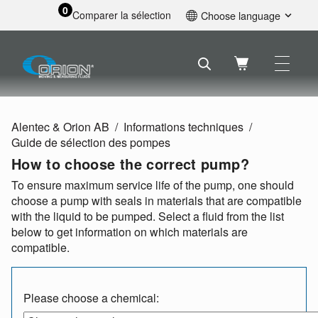
0
Comparer la sélection
Choose language
English
Svenska
Français
Nederlands
Español
Alentec & Orion AB
Informations techniques
Deutsch
Guide de sélection des pompes
Русский
How to choose the correct pump?
To ensure maximum service life of the pump, one should
choose a pump with seals in materials that are compatible
with the liquid to be pumped. Select a fluid from the list
below to get information on which materials are
compatible.
Please choose a chemical: