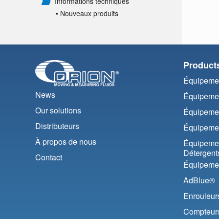
Informations techniques
• Nouveaux produits
Product
Équipemen
News
Équipemen
Our solutions
Équipemen
Distributeurs
Équipemen
À propos de nous
Équipemen
Détergent
Contact
Équipemen
AdBlue®
Enrouleur
Compteurs 