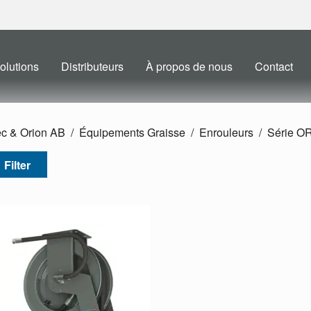
olutions
Distributeurs
À propos de nous
Contact
ec & Orion AB
Équipements Graisse
Enrouleurs
Série O
Filter