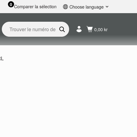
0
Comparer la sélection
Choose language
English
Svenska
0,00 kr
Français
Nederlands
Español
Deutsch
RL
Русский