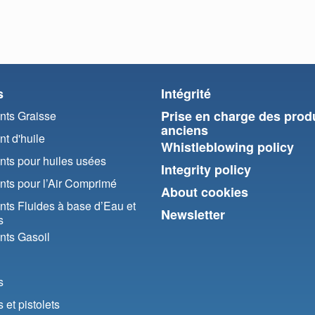
s
Intégrité
Prise en charge des prod
ts Graisse
anciens
t d'huile
Whistleblowing policy
ts pour huiles usées
Integrity policy
ts pour l’Air Comprimé
About cookies
ts Fluides à base d’Eau et
Newsletter
s
ts Gasoil
s
et pistolets