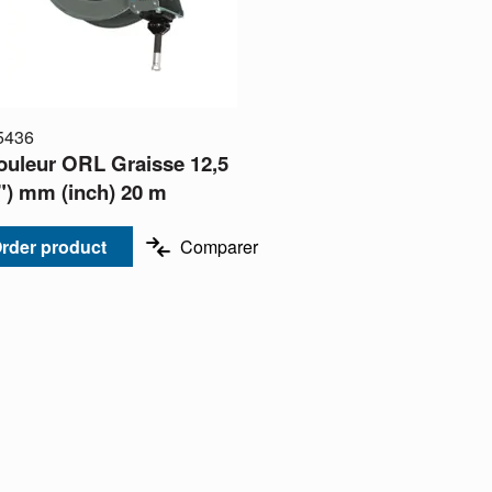
5436
ouleur ORL Graisse 12,5
2") mm (inch) 20 m
rder product
Comparer