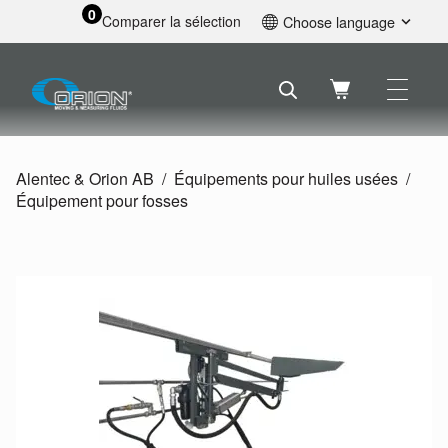
0
Comparer la sélection
Choose language
English
Svenska
Français
Nederlands
Español
Alentec & Orion AB
Équipements pour huiles usées
Deutsch
Équipement pour fosses
Русский