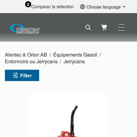
0
Comparer la sélection
Choose language
English
Svenska
Français
Nederlands
Español
Alentec & Orion AB
Équipements Gasoil
Deutsch
Entonnoirs ou Jerrycans
Jerrycans
Русский
Filter