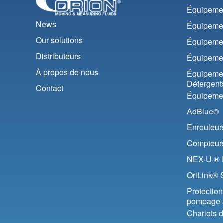
Équipemen
News
Équipemen
Our solutions
Équipemen
Distributeurs
Équipemen
À propos de nous
Équipemen
Détergent
Contact
Équipemen
AdBlue®
Enrouleur
Compteurs 
NEX·U·® F
OriLink® 
Protection 
pompage 
Chariots 