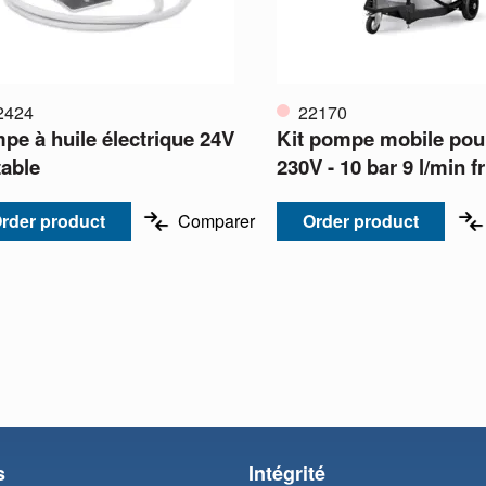
2424
22170
pe à huile électrique 24V
Kit pompe mobile pour
table
230V - 10 bar 9 l/min fr
rder product
Comparer
Order product
s
Intégrité