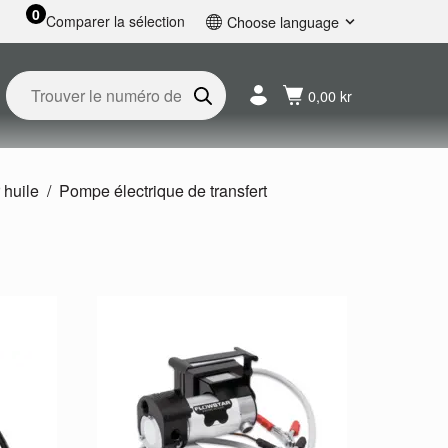
0
Comparer la sélection
Choose language
English
Svenska
0,00 kr
Français
Nederlands
Español
Deutsch
 huile
Pompe électrique de transfert
Русский