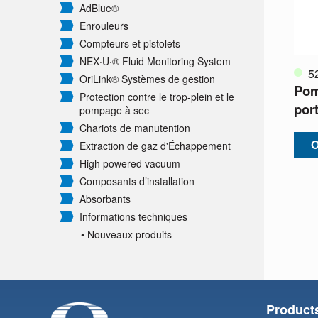
AdBlue®
Enrouleurs
Compteurs et pistolets
NEX·U·® Fluid Monitoring System
5
OriLink® Systèmes de gestion
Pom
Protection contre le trop-plein et le
por
pompage à sec
Chariots de manutention
O
Extraction de gaz d'Échappement
High powered vacuum
Composants d’installation
Absorbants
Informations techniques
• Nouveaux produits
Product