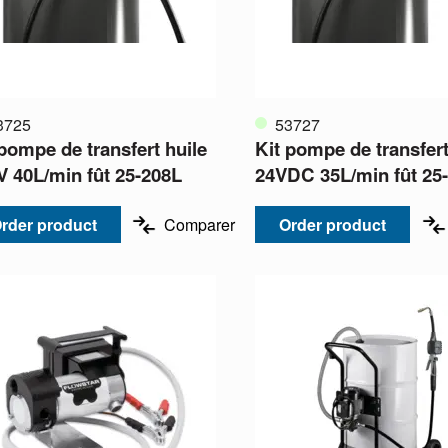
3725
53727
 pompe de transfert huile
Kit pompe de transfert
V 40L/min fût 25-208L
24VDC 35L/min fût 25
rder product
Comparer
Order product