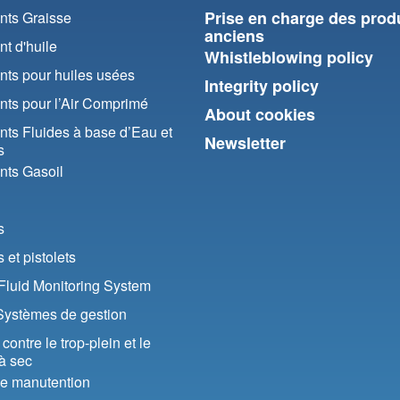
Prise en charge des prod
ts Graisse
anciens
t d'huile
Whistleblowing policy
ts pour huiles usées
Integrity policy
ts pour l’Air Comprimé
About cookies
ts Fluides à base d’Eau et
Newsletter
s
ts Gasoil
s
et pistolets
luid Monitoring System
Systèmes de gestion
contre le trop-plein et le
à sec
de manutention