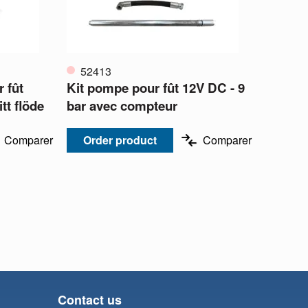
52413
 fût
Kit pompe pour fût 12V DC - 9
itt flöde
bar avec compteur
Comparer
Order product
Comparer
Contact us