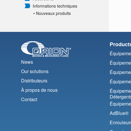
Informations techniques
• Nouveaux produits
Product
Équipemen
News
Équipemen
Our solutions
Équipemen
Distributeurs
Équipemen
À propos de nous
Équipemen
Détergent
Contact
Équipemen
AdBlue®
Enrouleur