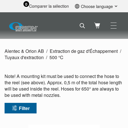
0
Comparer la sélection
Choose language
English
Svenska
Français
Nederlands
Español
Alentec & Orion AB
Extraction de gaz d'Échappement
Deutsch
Tuyaux d'extraction
500 °C
Русский
Note! A mounting kit must be used to connect the hose to
the reel (see above). Approx. 0,5 m of the total hose length
will be used inside the reel. Hoses for 650° are always to
be used with metal nozzles.
Filter