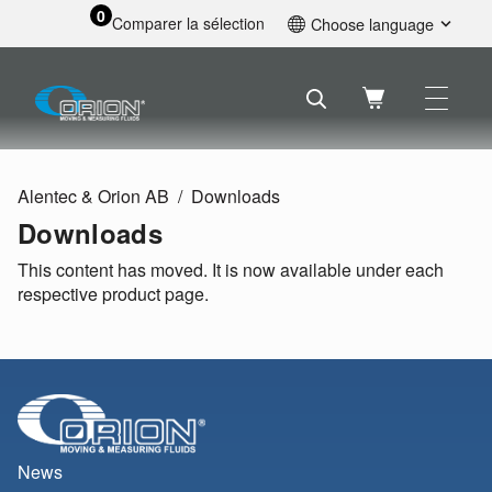
0
Comparer la sélection
Choose language
English
Svenska
Français
Nederlands
Español
Alentec & Orion AB
Downloads
Deutsch
Downloads
Русский
This content has moved. It is now available under each
respective product page.
News